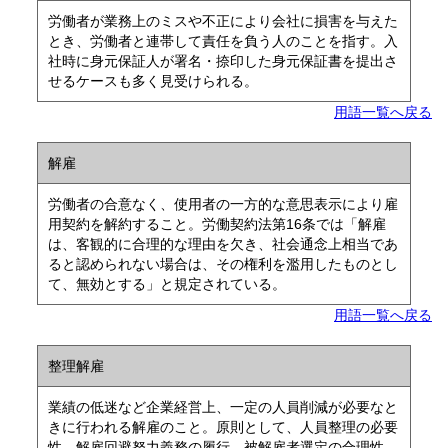
労働者が業務上のミスや不正により会社に損害を与えた
とき、労働者と連帯して責任を負う人のことを指す。入
社時に身元保証人が署名・捺印した身元保証書を提出さ
せるケースも多く見受けられる。
用語一覧へ戻る
解雇
労働者の合意なく、使用者の一方的な意思表示により雇
用契約を解約すること。労働契約法第16条では「解雇
は、客観的に合理的な理由を欠き、社会通念上相当であ
ると認められない場合は、その権利を濫用したものとし
て、無効とする」と規定されている。
用語一覧へ戻る
整理解雇
業績の低迷など企業経営上、一定の人員削減が必要なと
きに行われる解雇のこと。原則として、人員整理の必要
性、解雇回避努力義務の履行、被解雇者選定の合理性、