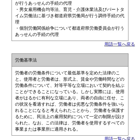
が行うあっせんの手続の代理
・男女雇用機会均等法、育児・介護休業法及びパートタ
イム労働法に基づき都道府県労働局が行う調停手続の代
理
・個別労働関係紛争について都道府県労働委員会が行う
あっせんの手続の代理
用語一覧へ戻る
労働基準法
労働者の労働条件について最低基準を定めた法律のこ
と。使用者と労働者は、形式上、賃金や労働時間などの
労働条件について、対等平等な立場において契約を結ぶ
ことができることになっている。しかし実際には、使用
者がはるかに有利な立場にあり、両者の自由に任せ、こ
の状況を看過すれば、労働者は劣悪な労働条件を強いら
れることになると考えられたことから、労働者を保護す
るために、民法上の雇用契約について一定の制限が設け
られた。なお、この法律は、労働者を使用するすべての
事業または事業所に適用される。
用語一覧へ戻る