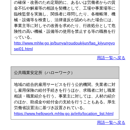
の確保・改善のため定期的に、あるいは労働者からの賃
金不払や解雇等の相談を契機として、工場や事業場等に
臨検監督を実施し、関係者に尋問したり、各種帳簿、機
械・設備等を検査し、法律違反が認められた場合には、
事業主等に対しその改善を求めたり、行政処分として危
険性の高い機械・設備等の使用を禁止する等の職務を行
っている。
http://www.mhlw.go.jp/bunya/roudoukijun/faq_kijyungyo
sei01.html
用語一覧へ戻る
公共職業安定所（ハローワーク）
地域の総合的雇用サービスを行う公的機関。失業者に対
し雇用保険の給付手続きを行うほか、求職者に対し職業
相談・職業紹介を行う。事業主に対しては、人材の紹介
のほか、助成金や給付金の支給を行うこともある。厚生
労働省設置法に基づき設置されている。
https://www.hellowork.mhlw.go.jp/info/location_list.html
用語一覧へ戻る