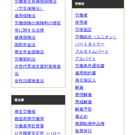
労働者災害補償保険法
（労災保険法）
労働者
雇用保険法
使用者
労働保険の保険料の徴収
労使協定
等に関する法律
労働組合（ユニオン）
健康保険法
パートタイマー
国民年金法
フルタイムパート
厚生年金保険法
アルバイト
労働契約法
労働条件通知書
次世代育成支援対策推進
雇用契約書
法
身元保証人
女性活躍推進法
解雇
整理解雇
懲戒解雇
解雇予告
厚生労働省
雇止め
都道府県労働局
無期転換申込権
労働基準監督署
振替休日
公共職業安定所（ハロー