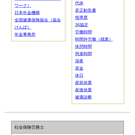
代休
ワーク）
是正勧告書
日本年金機構
指導票
全国健康保険協会（協会
36協定
けんぽ）
労働時間
年金事務所
時間外労働（残業）
休憩時間
拘束時間
深夜
賃金
休日
産前休業
産後休業
健康診断
社会保険労務士