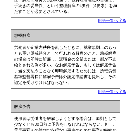
手続きの妥当性、という整理解雇の4要件（4要素）を満
たすことが必要とされている。
用語一覧へ戻る
懲戒解雇
労働者が企業内秩序を乱したときに、就業規則上のもっ
とも重い懲戒処分として行われる解雇のこと。懲戒解雇
の場合は即時に解雇し、退職金の全部または一部が不支
給とされる例が多い。なお解雇予告、もしくは解雇予告
手当を支払うことなく即時解雇するためには、所轄労働
基準監督署長に解雇予告除外認定申請書を提出し、その
認定を受けなければならない。
用語一覧へ戻る
解雇予告
使用者は労働者を解雇しようとする場合は、原則として
少なくとも30日前に予告をしなければならない。但し、
天災事変その他やむを得ない事由のために事業の継続が