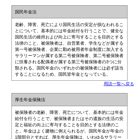
国民年金法
老齢、障害、死亡により国民生活の安定が損なわれるこ
とについて、基本的には年金給付を行うことで、健全な
国民生活の維持および向上に寄与することを目的とする
法律のこと。被保険者は、自営業者、学生などが属する
第一号被保険者、企業に勤め被用者年金制度に加入する
サラリーマンが属する第二号被保険者、第二号被保険者
に扶養される配偶者が属する第三号被保険者の3つに分
類される。国民年金のいずれかの被保険者には必ず該当
することになるため、国民皆年金となっている。
用語一覧へ戻る
厚生年金保険法
被保険者の老齢、障害、死亡について、基本的には年金
給付を行うことで、被保険者またはその遺族の生活の安
定と福祉の向上に寄与することを目的とする法律のこ
と。年金はよく建物に例えられるが、国民年金が年金の
1階部分とすれば、厚生年金保険は、いわゆるサラリー