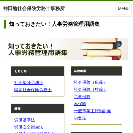
神田勉社会保険労務士事務所
MENU
知っておきたい！人事労務管理用語集
社会保険（広義）
社会保険労務士
社会保険（狭義）
特定社会保険労務士
労働保険
私保険
一般事業主行動計画
労働法
労働基準法
労働安全衛生法