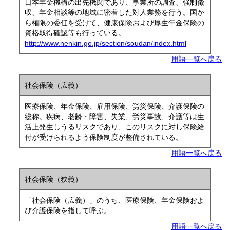
日本年金機構の出先機関であり、事業所の調査、強制徴
収、年金相談等の地域に密着した対人業務を行う。国か
ら権限の委任を受けて、健康保険および厚生年金保険の
資格取得確認等も行っている。
http://www.nenkin.go.jp/section/soudan/index.html
用語一覧へ戻る
社会保険（広義）
医療保険、年金保険、雇用保険、労災保険、介護保険の
総称。疾病、老齢・障害、失業、労災事故、介護等は生
活上発生しうるリスクであり、このリスクに対し保険給
付が受けられるよう保険制度が整備されている。
用語一覧へ戻る
社会保険（狭義）
「社会保険（広義）」のうち、医療保険、年金保険およ
び介護保険を指して呼ぶ。
用語一覧へ戻る