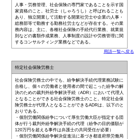
人事・労務管理、社会保険の専門家であることを示す国
家資格のこと。社労士（しゃろうし）と呼ばれることも
あり、独立開業して活動する開業社労士や企業の人事・
総務部等で勤務する勤務社労士などが存在する。その業
務内容は、主に、各種社会保険の手続代行業務、就業規
則などの書類作成業務、人事制度の設計や労務管理に関
するコンサルティング業務などである。
用語一覧へ戻る
特定社会保険労務士
社会保険労務士の中でも、紛争解決手続代理業務試験に
合格し、個々の労働者と使用者の間で起こった紛争の解
決のための裁判外紛争解決手続（ADR）において代理人
となることができる社会保険労務士のこと。特定社会保
険労務士が代理人となることができるADRは、以下のと
おりである。
・個別労働関係紛争について厚生労働大臣が指定する団
体が行う裁判外紛争解決手続の代理（紛争の目的価額が
120万円を超える事件は弁護士の共同受任が必要）
・個別労働関係紛争解決促進法に基づき都道府県労働局