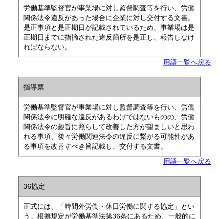
労働基準監督官が事業場に対し監督調査等を行い、労働
関係法令違反があった場合に企業に対し交付する文書。
是正事項と是正期日が記載されているため、事業場は是
正期日までに指摘された違反箇所を是正し、報告しなけ
ればならない。
用語一覧へ戻る
指導票
労働基準監督官が事業場に対し監督調査等を行い、労働
関係法令に明確な違反があるわけではないものの、労働
関係法令の趣旨に照らして改善した方が望ましいと思わ
れる事項、後々労働関連法令の違反に繋がる可能性があ
る事項を改善すべき旨記載し、交付する文書。
用語一覧へ戻る
36協定
正式には、「時間外労働・休日労働に関する協定」とい
う。根拠規定が労働基準法第36条にあるため、一般的に