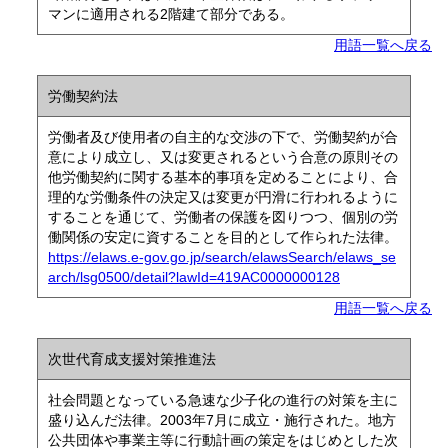
マンに適用される2階建て部分である。
用語一覧へ戻る
労働契約法
労働者及び使用者の自主的な交渉の下で、労働契約が合
意により成立し、又は変更されるという合意の原則その
他労働契約に関する基本的事項を定めることにより、合
理的な労働条件の決定又は変更が円滑に行われるように
することを通じて、労働者の保護を図りつつ、個別の労
働関係の安定に資することを目的として作られた法律。
https://elaws.e-gov.go.jp/search/elawsSearch/elaws_se
arch/lsg0500/detail?lawId=419AC0000000128
用語一覧へ戻る
次世代育成支援対策推進法
社会問題となっている急速な少子化の進行の対策を主に
盛り込んだ法律。2003年7月に成立・施行された。地方
公共団体や事業主等に行動計画の策定をはじめとした次