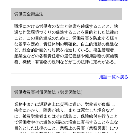
労働安全衛生法
職場における労働者の安全と健康を確保することと、快
適な作業環境づくりの促進することを目的とした法律の
こと。この目的達成のために、労働災害を防止する様々
な基準を定め、責任体制の明確化、自主的活動の促進な
ど、総合的計画的な対策を推進している。衛生管理者、
産業医などの各種責任者の選任義務や健康診断の実施義
務、機械・有害物の規制などがこの法律に定めがある。
用語一覧へ戻る
労働者災害補償保険法（労災保険法）
業務中または通勤途上に災害に遭い、労働者が負傷し、
疾病にかかり、障害が残り、または死亡した場合など
に、被災労働者またはその遺族に、保険給付を行うこと
で労働者やその遺族の福祉の増進に寄与することを主な
目的とした法律のこと。業務上の災害（業務災害）につ