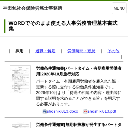
神田勉社会保険労務士事務所
MENU
WORDでそのまま使える人事労務管理基本書式
集
｜
採用
｜
退職・解雇
｜
労働時間・勤怠
｜
その他
｜
労働条件通知書[パートタイム・有期雇用労働者
用]2026年10月施行対応
パートタイム・有期雇用労働者を雇入れた際・
更新する際に交付する労働条件通知書です。
2026年10月より「待遇の相違の内容・理由等に
関する説明を求めることができる旨」を明示す
る必要があります。
shoshiki813.docx
shoshiki813.pdf
労働条件通知書[無期転換権が発生するパートタ