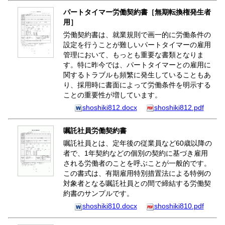
パートタイマー労働契約書［無期転換権発生者
用］
労働契約書は、就業規則で画一的に労働条件の
設定を行うことが難しいパートタイマーの雇用
管理において、もっとも重要な書類となりま
す。特に昨今では、パートタイマーとの雇用に
関するトラブルも頻繁に発生していることもあ
り、採用時に書面によって労働条件を明示する
ことの重要性が増しています。
shoshiki812.docx
shoshiki812.pdf
嘱託社員労働契約書
嘱託社員とは、定年後の従業員など60歳以降の
者で、1年契約などの個別の契約に基づき雇用
される労働者のことを呼ぶことが一般的です。
この書式は、有期雇用特別措置法による特例の
対象者となる嘱託社員との間で締結する労働契
約書のサンプルです。
shoshiki810.docx
shoshiki810.pdf