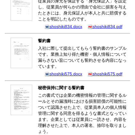
従業員の身元を保証する「身元保証人」を設定
し、従業員が何らかの理由で会社に損害を与え
たときには、身元保証人が本人と共に賠償する
ことを明記したものです。
shoshiki834.docx
shoshiki834.pdf
誓約書
入社に際して提出してもらう誓約書のサンプル
です。業務上知り得た機密・個人情報について
漏らさない旨についても誓約させる内容になっ
ています。
shoshiki575.docx
shoshiki575.pdf
秘密保持に関する誓約書
この書式では企業の機密情報の管理に関するル
ールとその漏洩時における損害賠償の可能性に
ついて認識させた上で、従業員本人の個人情報
管理に関する同意を得るような書式となってい
ます。企業としては従業員に一読させ、内容を
理解させた上で、本人の署名、捺印を取りまし
ょう。