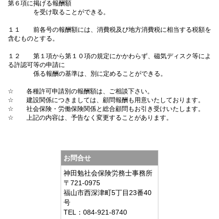
第６項に掲げる報酬額
を受け取ることができる。
１１ 前各号の報酬額には、消費税及び地方消費税に相当する税額を
含むものとする。
１２ 第１項から第１０項の規定にかかわらず、磁気ディスク等によ
る許認可等の申請に
係る報酬の基準は、別に定めることができる。
☆ 各種許可申請別の報酬額は、ご相談下さい。
☆ 建設関係につきましては、顧問報酬も用意いたしております。
☆ 社会保険・労働保険関係と総合顧問もお引き受けいたします。
☆ 上記の内容は、予告なく変更することがあります。
お問合せ
神田勉社会保険労務士事務所
〒721-0975
福山市西深津町5丁目23番40
号
TEL：084-921-8740