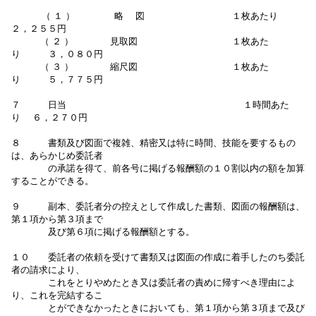
（ １ ） 略 図 １枚あたり
２，２５５円
（ ２ ） 見取図 １枚あた
り ３，０８０円
（ ３ ） 縮尺図 １枚あた
り ５，７７５円
７ 日当 １時間あた
り ６，２７０円
８ 書類及び図面で複雑、精密又は特に時間、技能を要するもの
は、あらかじめ委託者
の承諾を得て、前各号に掲げる報酬額の１０割以内の額を加算
することができる。
９ 副本、委託者分の控えとして作成した書類、図面の報酬額は、
第１項から第３項まで
及び第６項に掲げる報酬額とする。
１０ 委託者の依頼を受けて書類又は図面の作成に着手したのち委託
者の請求により、
これをとりやめたとき又は委託者の責めに帰すべき理由によ
り、これを完結するこ
とができなかったときにおいても、第１項から第３項まで及び