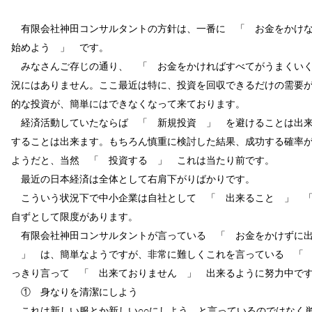
有限会社神田コンサルタントの方針は、一番に 「 お金をかけな
始めよう 」 です。
みなさんご存じの通り、 「 お金をかければすべてがうまくいく
況にはありません。ここ最近は特に、投資を回収できるだけの需要
的な投資が、簡単にはできなくなって来ております。
経済活動していたならば 「 新規投資 」 を避けることは出来
することは出来ます。もちろん慎重に検討した結果、成功する確率
ようだと、当然 「 投資する 」 これは当たり前です。
最近の日本経済は全体として右肩下がりばかりです。
こういう状況下で中小企業は自社として 「 出来ること 」 「
自ずとして限度があります。
有限会社神田コンサルタントが言っている 「 お金をかけずに出
」 は、簡単なようですが、非常に難しくこれを言っている 「 
っきり言って 「 出来ておりません 」 出来るように努力中で
① 身なりを清潔にしよう
これは新しい服とか新しい○○にしよう、と言っているのではなく