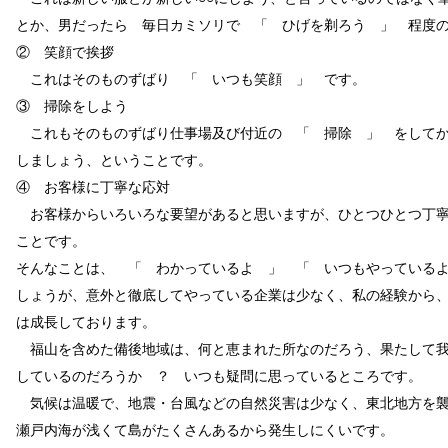
とか、男だったら 毎日カミソリで 「 ひげを剃ろう 」 程度
② 笑顔で挨拶
これはそのものずばり 「 いつも笑顔 」 です。
③ 掃除をしよう
これもそのものずばり仕事場及び付近の 「 掃除 」 をしてか
しましょう、ということです。
④ お客様に丁寧な応対
お客様からいろいろな要望があると思いますが、ひとつひとつ丁寧
ことです。
そんなことは、 「 わかっているよ 」 「 いつもやっている
しょうが、意外と徹底してやっている企業は少なく、私の経験から
は成長しております。
福山を含めた備後地域は、何と恵まれた所なのだろう、果たして我
しているのだろうか ？ いつも疑問に思っているところです。
気候は温暖で、地震・台風などの自然災害は少なく、東北地方を襲
瀬戸内海が浅くて島がたくさんあるから発生しにくいです。