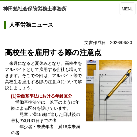
神田勉社会保険労務士事務所
MENU
人事労務ニュース
文書作成日：2026/06/30
高校生を雇用する際の注意点
来月になると夏休みとなり、高校生を
アルバイトとして雇用する会社も増えて
きます。そこで今回は、アルバイト等で
高校生を雇用する際の注意点について解
説しましょう。
[1]労働基準法における年齢区分
労働基準法では、以下のように年
齢による区分を設けています。
児童：満15歳に達した日以後の
最初の3月31日までの者
年少者・未成年者：満18歳未満
の者