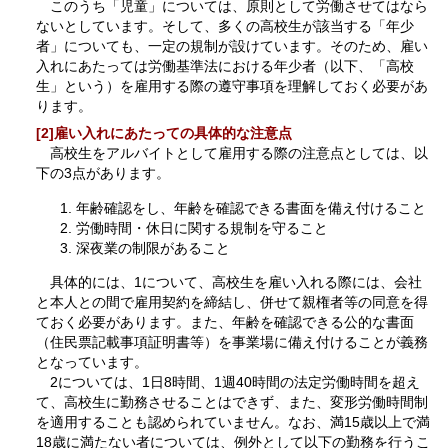
このうち「児童」については、原則として労働させてはなら
ないとしています。そして、多くの高校生が該当する「年少
者」についても、一定の規制が設けています。そのため、雇い
入れにあたっては労働基準法における年少者（以下、「高校
生」という）を雇用する際の遵守事項を理解しておく必要があ
ります。
[2]雇い入れにあたっての具体的な注意点
高校生をアルバイトとして雇用する際の注意点としては、以
下の3点があります。
年齢確認をし、年齢を確認できる書面を備え付けること
労働時間・休日に関する規制を守ること
深夜業の制限があること
具体的には、1について、高校生を雇い入れる際には、会社
と本人との間で雇用契約を締結し、併せて親権者等の同意を得
ておく必要があります。また、年齢を確認できる公的な書面
（住民票記載事項証明書等）を事業場に備え付けることが義務
となっています。
2については、1日8時間、1週40時間の法定労働時間を超え
て、高校生に勤務させることはできず、また、変形労働時間制
を適用することも認められていません。なお、満15歳以上で満
18歳に満たない者については、例外として以下の勤務を行うこ