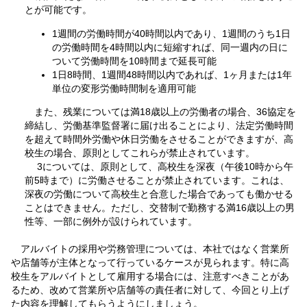
とが可能です。
1週間の労働時間が40時間以内であり、1週間のうち1日
の労働時間を4時間以内に短縮すれば、同一週内の日に
ついて労働時間を10時間まで延長可能
1日8時間、1週間48時間以内であれば、1ヶ月または1年
単位の変形労働時間制を適用可能
また、残業については満18歳以上の労働者の場合、36協定を
締結し、労働基準監督署に届け出ることにより、法定労働時間
を超えて時間外労働や休日労働をさせることができますが、高
校生の場合、原則としてこれらが禁止されています。
3については、原則として、高校生を深夜（午後10時から午
前5時まで）に労働させることが禁止されています。これは、
深夜の労働について高校生と合意した場合であっても働かせる
ことはできません。ただし、交替制で勤務する満16歳以上の男
性等、一部に例外が設けられています。
アルバイトの採用や労務管理については、本社ではなく営業所
や店舗等が主体となって行っているケースが見られます。特に高
校生をアルバイトとして雇用する場合には、注意すべきことがあ
るため、改めて営業所や店舗等の責任者に対して、今回とり上げ
た内容を理解してもらうようにしましょう。